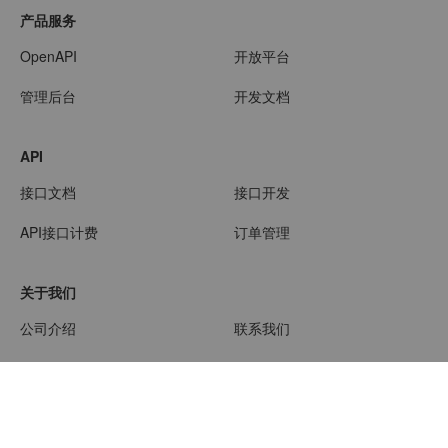
产品服务
OpenAPI
开放平台
管理后台
开发文档
API
接口文档
接口开发
API接口计费
订单管理
关于我们
公司介绍
联系我们
© 2018-2026 Powered By
YesApi演示-Java版 v3.3.2
All Rights
Reserved.
粤ICP备19016086号