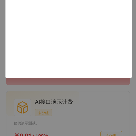
暂无相关 API
付费接口
查看更多
购买接口服务套餐后即可使用
AI接口演示计费
未分组
仅供演示测试。
￥0.01
/
100次
详情